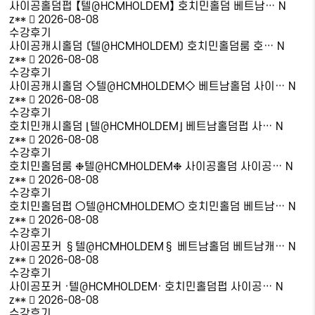
사이공홀덤펍 【텔@HCMHOLDEM】 호치민홀덤 베트남…
N
z**
2026-08-08
수강후기
사이공캐시홀덤 〘텔@HCMHOLDEM〙 호치민홀덤룸 호…
N
z**
2026-08-08
수강후기
사이공캐시홀덤 ◇텔@HCMHOLDEM◇ 베트남홀덤 사이…
N
z**
2026-08-08
수강후기
호치민캐시홀덤 ⌊텔@HCMHOLDEM⌋ 베트남홀덤펍 사…
N
z**
2026-08-08
수강후기
호치민홀덤룸 ❉텔@HCMHOLDEM❉ 사이공홀덤 사이공…
N
z**
2026-08-08
수강후기
호치민홀덤펍 ○텔@HCMHOLDEM○ 호치민홀덤 베트남…
N
z**
2026-08-08
수강후기
사이공포커 §텔@HCMHOLDEM§ 베트남홀덤 베트남캐…
N
z**
2026-08-08
수강후기
사이공포커 ·텔@HCMHOLDEM· 호치민홀덤펍 사이공…
N
z**
2026-08-08
수강후기